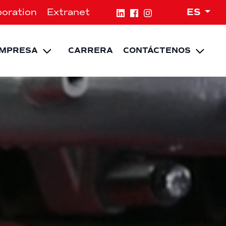
Expa
oration
Extranet
ES
Expand child menu
Expa
MPRESA
CARRERA
CONTÁCTENOS