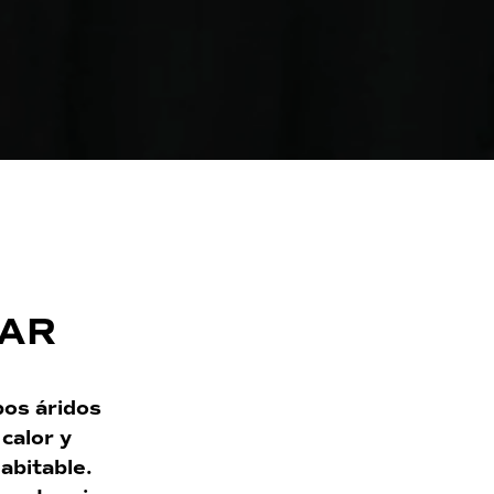
MAR
pos áridos
calor y
habitable.