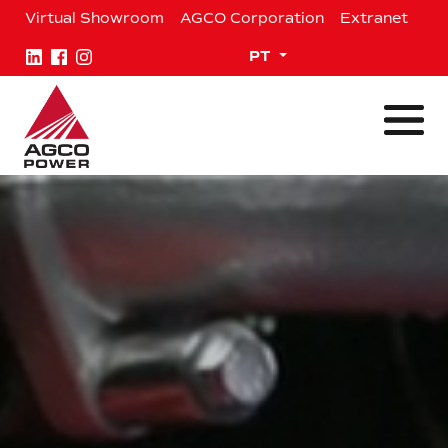
Ir
Virtual Showroom
AGCO Corporation
Extranet
para
o
Expand child menu
PT
conteúdo